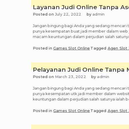
Layanan Judi Online Tanpa Ase
Posted on
July 22, 2022
by
admin
Jangan bingung bagi Anda yang sedang mencari tem
punya kesempatan buat jadi member dalam web j
macam keuntungan dalam perjudian salah satunya a
Posted in
Games Slot Online
Tagged
Agen Slot 
Pelayanan Judi Online Tanpa 
Posted on
March 23, 2022
by
admin
Jangan bingung bagi Anda yang sedang mencari tem
punya kesempatan utk jadi member dalam website
keuntungan dalam perjudian salah satunya ialah b
Posted in
Games Slot Online
Tagged
Agen Slot 