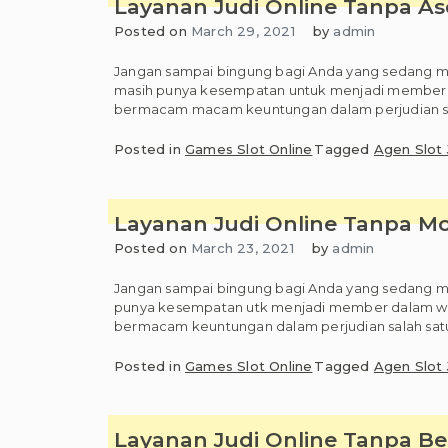
Layanan Judi Online Tanpa Ase
Posted on
March 29, 2021
by
admin
Jangan sampai bingung bagi Anda yang sedang men
masih punya kesempatan untuk menjadi member da
bermacam macam keuntungan dalam perjudian salah
Posted in
Games Slot Online
Tagged
Agen Slot 
Layanan Judi Online Tanpa Mod
Posted on
March 23, 2021
by
admin
Jangan sampai bingung bagi Anda yang sedang menc
punya kesempatan utk menjadi member dalam we
bermacam keuntungan dalam perjudian salah satun
Posted in
Games Slot Online
Tagged
Agen Slot 
Layanan Judi Online Tanpa Bek