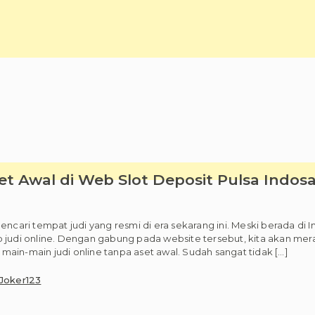
t Awal di Web Slot Deposit Pulsa Indos
ari tempat judi yang resmi di era sekarang ini. Meski berada di I
udi online. Dengan gabung pada website tersebut, kita akan mer
ain-main judi online tanpa aset awal. Sudah sangat tidak […]
Joker123