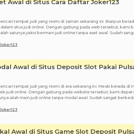
t Awal di Situs Cara Daftar Joker123
cari tempat judi yang resmi di zaman sekarang ini. Biarpun berada
lam situs judi online. Dengan gabung pada web tersebut, kami 
 satunya yakni bermain judi online tanpa aset awal. Sudah sanga
Joker123
al Awal di Situs Deposit Slot Pakai Pul
ari tempat judi yang resmi di era sekarang ini. Meski berada di I
b judi online. Dengan gabung pada website tersebut, kami dapa
ya ialah main judi online tanpa modal awal. Sudah sangat berbeda
Joker123
al Awal di Situs Game Slot Deposit Puls