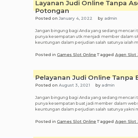
Layanan Judi Online Tanpa Ase
Potongan
Posted on
January 4, 2022
by
admin
Jangan bingung bagi Anda yang sedang mencari tem
punya kesempatan utk menjadi member dalam situ
keuntungan dalam perjudian salah satunya ialah ma
Posted in
Games Slot Online
Tagged
Agen Slot 
Pelayanan Judi Online Tanpa Be
Posted on
August 3, 2021
by
admin
Jangan bingung bagi Anda yang sedang mencari tem
punya kesempatan buat jadi member dalam websit
keuntungan dalam perjudian salah satunya yakni m
Posted in
Games Slot Online
Tagged
Agen Slot 