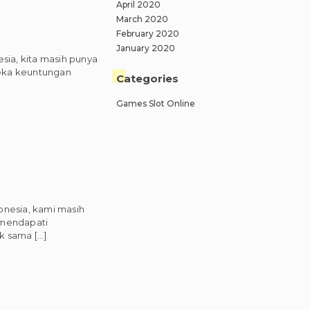
April 2020
March 2020
February 2020
January 2020
sia, kita masih punya
neka keuntungan
Categories
Games Slot Online
onesia, kami masih
 mendapati
k sama […]