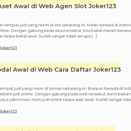
Aset Awal di Web Agen Slot Joker123
tempat judi yang resmi di era sekarang ini. Meski berada di Indone
line. Dengan gabung pada situs tersebut, kita bakal meraih bera
ne tanpa bekal awal. Sudah sangat tidak serupa […]
Joker123
dal Awal di Web Cara Daftar Joker123
pat judi yang resmi di zaman sekarang ini. Biarpun berada di Ind
site judi online. Dengan gabung pada web tersebut, kami bakal
ya yakni main-main judi online tanpa aset awal. Sudah sangat tida
Joker123