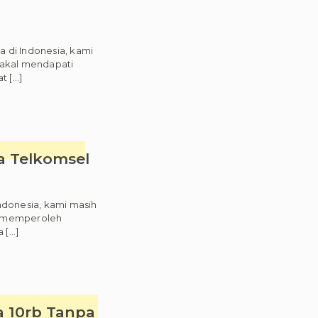
 di Indonesia, kami
bakal mendapati
t […]
sa Telkomsel
ndonesia, kami masih
t memperoleh
 […]
a 10rb Tanpa