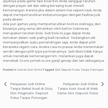
asyiknya pada game tipe board ini Anda sanggup taruhan
dengan player asli dan saling bersaing buat meraih
kemenangan. Karena jika dalam sistem live seperti tadi, Anda
dapat mempertaruhkan keberuntungan dengan fasilitas judi
pada dealer.
Ada pun games yang mempertaruhkan kontes olahraga, dan
biasanya yang ramai dimainkan oleh bettor Indonesia
merupakan taruhan bola. Judi bola ini juga dapat Anda
temukan dalam web paling baik tersebut. Sedangkan utk
memperjudikan suatu pertandingan saja, Anda dapat pilih
beraneka ragam cara. Aneka cara itu piawai Anda menentukan
sendiri dengan pilih type permainannya. Jadi disini tidak hanya
untuk menebak kemenangan tim, melainkan juga dapat
menebak Score jumlah score ganjil genap dan lain sebagainya.
Posted in
Games Slot Online
Tagged
Slot Deposit Pulsa Tanpa Potongan
Post
Pelayanan Judi Online
Pelayanan Judi Online
navigation
Tanpa Bekal Awal di Situs
Tanpa Aset Awal di Web
Slot Pragmatic Deposit
Game Slot Deposit Pulsa
Pulsa Tanpa Potongan