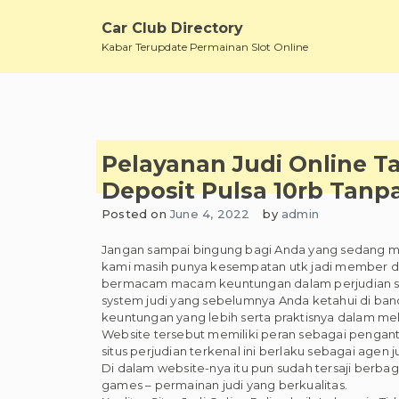
Skip
to
Car Club Directory
content
Kabar Terupdate Permainan Slot Online
Pelayanan Judi Online T
Deposit Pulsa 10rb Tan
Posted on
June 4, 2022
by
admin
Jangan sampai bingung bagi Anda yang sedang men
kami masih punya kesempatan utk jadi member dal
bermacam macam keuntungan dalam perjudian sala
system judi yang sebelumnya Anda ketahui di band
keuntungan yang lebih serta praktisnya dalam me
Website tersebut memiliki peran sebagai pengan
situs perjudian terkenal ini berlaku sebagai agen
Di dalam website-nya itu pun sudah tersaji berb
games – permainan judi yang berkualitas.