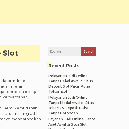
Search
 Slot
for:
Recent Posts
Pelayanan Judi Online
da di Indonesia,
Tanpa Bekal Awal di Situs
 akan meraih
Deposit Slot Pakai Pulsa
angat berbeda dengan
Telkomsel
kan kenyamanan,
Pelayanan Judi Online
Tanpa Modal Awal di Situs
eri Demi kemudahan,
Joker123 Deposit Pulsa
Tanpa Potongan
 taruhan uang asli.
ni hanya mendatangkan
Layanan Judi Online Tanpa
Aset Awal di Situs Slot