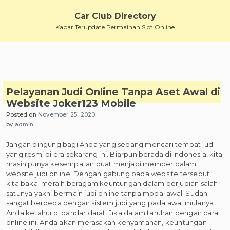
Skip
to
Car Club Directory
content
Kabar Terupdate Permainan Slot Online
Pelayanan Judi Online Tanpa Aset Awal di
Website Joker123 Mobile
Posted on
November 25, 2020
by
admin
Jangan bingung bagi Anda yang sedang mencari tempat judi
yang resmi di era sekarang ini. Biarpun berada di Indonesia, kita
masih punya kesempatan buat menjadi member dalam
website judi online. Dengan gabung pada website tersebut,
kita bakal meraih beragam keuntungan dalam perjudian salah
satunya yakni bermain judi online tanpa modal awal. Sudah
sangat berbeda dengan sistem judi yang pada awal mulanya
Anda ketahui di bandar darat. Jika dalam taruhan dengan cara
online ini, Anda akan merasakan kenyamanan, keuntungan