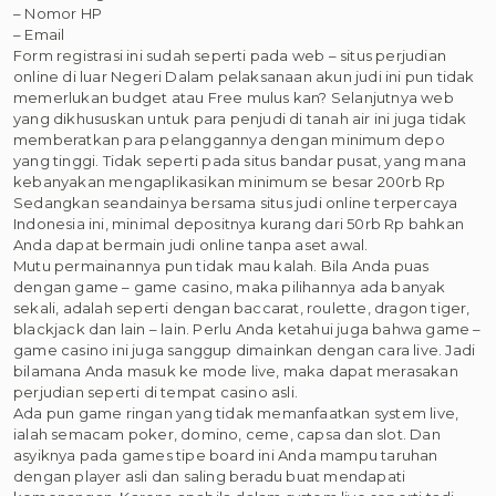
– Nomor HP
– Email
Form registrasi ini sudah seperti pada web – situs perjudian
online di luar Negeri Dalam pelaksanaan akun judi ini pun tidak
memerlukan budget atau Free mulus kan? Selanjutnya web
yang dikhususkan untuk para penjudi di tanah air ini juga tidak
memberatkan para pelanggannya dengan minimum depo
yang tinggi. Tidak seperti pada situs bandar pusat, yang mana
kebanyakan mengaplikasikan minimum se besar 200rb Rp
Sedangkan seandainya bersama situs judi online terpercaya
Indonesia ini, minimal depositnya kurang dari 50rb Rp bahkan
Anda dapat bermain judi online tanpa aset awal.
Mutu permainannya pun tidak mau kalah. Bila Anda puas
dengan game – game casino, maka pilihannya ada banyak
sekali, adalah seperti dengan baccarat, roulette, dragon tiger,
blackjack dan lain – lain. Perlu Anda ketahui juga bahwa game –
game casino ini juga sanggup dimainkan dengan cara live. Jadi
bilamana Anda masuk ke mode live, maka dapat merasakan
perjudian seperti di tempat casino asli.
Ada pun game ringan yang tidak memanfaatkan system live,
ialah semacam poker, domino, ceme, capsa dan slot. Dan
asyiknya pada games tipe board ini Anda mampu taruhan
dengan player asli dan saling beradu buat mendapati