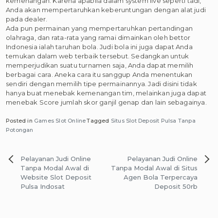
kemenangan. Karena apabila dalam system live seperti tadi,
Anda akan mempertaruhkan keberuntungan dengan alat judi
pada dealer.
Ada pun permainan yang mempertaruhkan pertandingan
olahraga, dan rata-rata yang ramai dimainkan oleh bettor
Indonesia ialah taruhan bola. Judi bola ini juga dapat Anda
temukan dalam web terbaik tersebut. Sedangkan untuk
memperjudikan suatu turnamen saja, Anda dapat memilih
berbagai cara. Aneka cara itu sanggup Anda menentukan
sendiri dengan memilih tipe permainannya. Jadi disini tidak
hanya buat menebak kemenangan tim, melainkan juga dapat
menebak Score jumlah skor ganjil genap dan lain sebagainya.
Posted in
Games Slot Online
Tagged
Situs Slot Deposit Pulsa Tanpa
Potongan
Post
Pelayanan Judi Online
Pelayanan Judi Online
navigation
Tanpa Modal Awal di
Tanpa Modal Awal di Situs
Website Slot Deposit
Agen Bola Terpercaya
Pulsa Indosat
Deposit 50rb