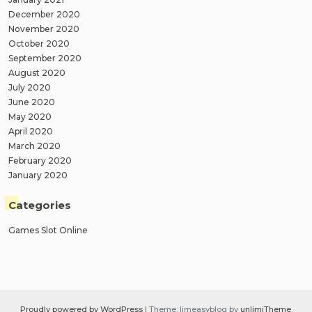
December 2020
November 2020
October 2020
September 2020
August 2020
July 2020
June 2020
May 2020
April 2020
March 2020
February 2020
January 2020
Categories
Games Slot Online
Proudly powered by WordPress
|
Theme: limeasyblog by
unlimiTheme
.