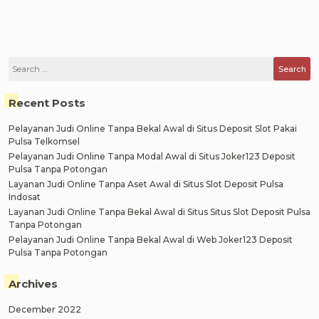
Search
for:
Recent Posts
Pelayanan Judi Online Tanpa Bekal Awal di Situs Deposit Slot Pakai
Pulsa Telkomsel
Pelayanan Judi Online Tanpa Modal Awal di Situs Joker123 Deposit
Pulsa Tanpa Potongan
Layanan Judi Online Tanpa Aset Awal di Situs Slot Deposit Pulsa
Indosat
Layanan Judi Online Tanpa Bekal Awal di Situs Situs Slot Deposit Pulsa
Tanpa Potongan
Pelayanan Judi Online Tanpa Bekal Awal di Web Joker123 Deposit
Pulsa Tanpa Potongan
Archives
December 2022