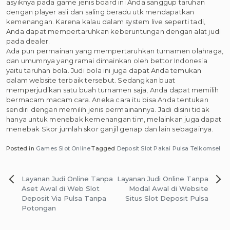
asyiknya pada game jenis board ini Anda sanggup taruhan
dengan player asli dan saling beradu utk mendapatkan
kemenangan. Karena kalau dalam system live seperti tadi,
Anda dapat mempertaruhkan keberuntungan dengan alat judi
pada dealer.
Ada pun permainan yang mempertaruhkan turnamen olahraga,
dan umumnya yang ramai dimainkan oleh bettor Indonesia
yaitu taruhan bola. Judi bola ini juga dapat Anda temukan
dalam website terbaik tersebut. Sedangkan buat
memperjudikan satu buah turnamen saja, Anda dapat memilih
bermacam macam cara. Aneka cara itu bisa Anda tentukan
sendiri dengan memilih jenis permainannya. Jadi disini tidak
hanya untuk menebak kemenangan tim, melainkan juga dapat
menebak Skor jumlah skor ganjil genap dan lain sebagainya.
Posted in
Games Slot Online
Tagged
Deposit Slot Pakai Pulsa Telkomsel
Post
Layanan Judi Online Tanpa
Layanan Judi Online Tanpa
navigation
Aset Awal di Web Slot
Modal Awal di Website
Deposit Via Pulsa Tanpa
Situs Slot Deposit Pulsa
Potongan