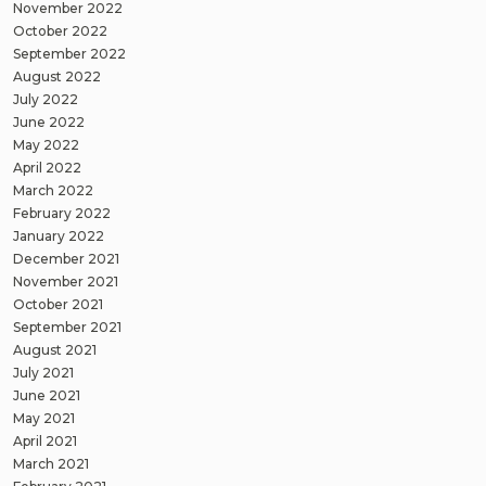
November 2022
October 2022
September 2022
August 2022
July 2022
June 2022
May 2022
April 2022
March 2022
February 2022
January 2022
December 2021
November 2021
October 2021
September 2021
August 2021
July 2021
June 2021
May 2021
April 2021
March 2021