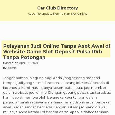
Skip
to
Car Club Directory
content
Kabar Terupdate Permainan Slot Online
Pelayanan Judi Online Tanpa Aset Awal di
Website Game Slot Deposit Pulsa 10rb
Tanpa Potongan
Posted on
April 14, 2021
by
admin
Jangan sampai bingung bagi Anda yang sedang mencari
tempat judi yang resmi di zaman sekarang ini. Meski berada di
Indonesia, kami masih punya kesempatan buat jadi member
dalam website judi online. Dengan gabung pada situs tersebut,
kami dapat memperoleh beraneka keuntungan dalam
perjudian salah satunya ialah main-main judi online tanpa bekal
awal. Sudah sangat berbeda dengan sistem judi yang diawal
mulanya Anda ketahui di bandar darat. Apabila dalam taruhan