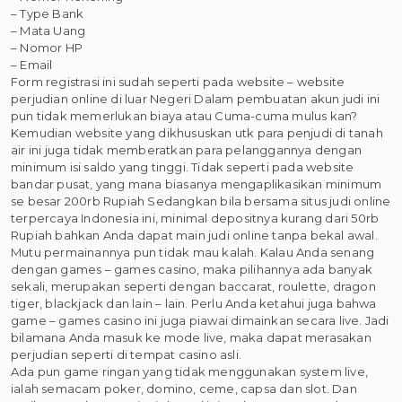
– Type Bank
– Mata Uang
– Nomor HP
– Email
Form registrasi ini sudah seperti pada website – website
perjudian online di luar Negeri Dalam pembuatan akun judi ini
pun tidak memerlukan biaya atau Cuma-cuma mulus kan?
Kemudian website yang dikhususkan utk para penjudi di tanah
air ini juga tidak memberatkan para pelanggannya dengan
minimum isi saldo yang tinggi. Tidak seperti pada website
bandar pusat, yang mana biasanya mengaplikasikan minimum
se besar 200rb Rupiah Sedangkan bila bersama situs judi online
terpercaya Indonesia ini, minimal depositnya kurang dari 50rb
Rupiah bahkan Anda dapat main judi online tanpa bekal awal.
Mutu permainannya pun tidak mau kalah. Kalau Anda senang
dengan games – games casino, maka pilihannya ada banyak
sekali, merupakan seperti dengan baccarat, roulette, dragon
tiger, blackjack dan lain – lain. Perlu Anda ketahui juga bahwa
game – games casino ini juga piawai dimainkan secara live. Jadi
bilamana Anda masuk ke mode live, maka dapat merasakan
perjudian seperti di tempat casino asli.
Ada pun game ringan yang tidak menggunakan system live,
ialah semacam poker, domino, ceme, capsa dan slot. Dan