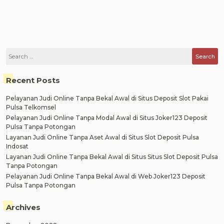
Search
for:
Recent Posts
Pelayanan Judi Online Tanpa Bekal Awal di Situs Deposit Slot Pakai
Pulsa Telkomsel
Pelayanan Judi Online Tanpa Modal Awal di Situs Joker123 Deposit
Pulsa Tanpa Potongan
Layanan Judi Online Tanpa Aset Awal di Situs Slot Deposit Pulsa
Indosat
Layanan Judi Online Tanpa Bekal Awal di Situs Situs Slot Deposit Pulsa
Tanpa Potongan
Pelayanan Judi Online Tanpa Bekal Awal di Web Joker123 Deposit
Pulsa Tanpa Potongan
Archives