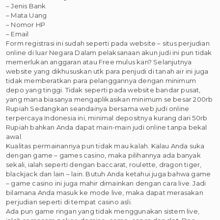
– Jenis Bank
– Mata Uang
– Nomor HP
– Email
Form registrasi ini sudah seperti pada website – situs perjudian
online di luar Negara Dalam pelaksanaan akun judi ini pun tidak
memerlukan anggaran atau Free mulus kan? Selanjutnya
website yang dikhususkan utk para penjudi di tanah air ini juga
tidak memberatkan para pelanggannya dengan minimum
depo yang tinggi. Tidak seperti pada website bandar pusat,
yang mana biasanya mengaplikasikan minimum se besar 200rb
Rupiah Sedangkan seandainya bersama web judi online
terpercaya Indonesia ini, minimal depositnya kurang dari 50rb
Rupiah bahkan Anda dapat main-main judi online tanpa bekal
awal.
Kualitas permainannya pun tidak mau kalah. Kalau Anda suka
dengan game – games casino, maka pilihannya ada banyak
sekali, ialah seperti dengan baccarat, roulette, dragon tiger,
blackjack dan lain – lain. Butuh Anda ketahui juga bahwa game
– game casino ini juga mahir dimainkan dengan cara live. Jadi
bilamana Anda masuk ke mode live, maka dapat merasakan
perjudian seperti di tempat casino asli.
Ada pun game ringan yang tidak menggunakan sistem live,