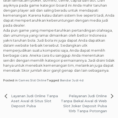
ialah semacam poker, domino, ceme, capsa dan slot. Dan
asyiknya pada game kategori board ini Anda mahir taruhan
dengan player asli dan saling beradu untuk mendapati
kemenangan. Karena kalau dalam sistem live seperti tadi, Anda
dapat mempertaruhkan keberuntungan dengan media judi
pada dealer.
Ada pun game yang mempertaruhkan pertandingan olahraga,
dan umumnya yang ramai dimainkan oleh bettor Indonesia
yakni taruhan bola. Judi bola ini juga dapat Anda dapatkan
dalam website terbaik tersebut. Sedangkan utk
memperjudikan suatu kompetisi saja, Anda dapat memilih
berbagai cara. Aneka cara itu sanggup Anda menentukan
sendiri dengan memilih kategori permainannya. Jadi disini tidak
hanya untuk menebak kemenangan tim, melainkan juga dapat
menebak Skor jumlah skor ganjil genap dan lain sebagainya.
Posted in
Games Slot Online
Tagged
Bandar Judi 4d
Post
Layanan Judi Online Tanpa
Pelayanan Judi Online
navigation
Aset Awal di Situs Slot
Tanpa Bekal Awal di Web
Deposit Pulsa
Slot Joker Deposit Pulsa
10rb Tanpa Potongan