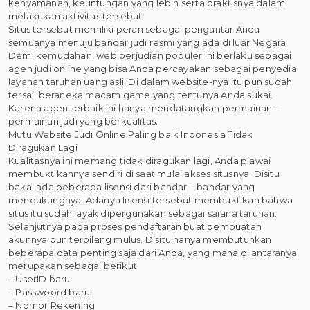
kenyamanan, keuntungan yang lebih serta praktisnya dalam
melakukan aktivitas tersebut.
Situs tersebut memiliki peran sebagai pengantar Anda
semuanya menuju bandar judi resmi yang ada di luar Negara
Demi kemudahan, web perjudian populer ini berlaku sebagai
agen judi online yang bisa Anda percayakan sebagai penyedia
layanan taruhan uang asli. Di dalam website-nya itu pun sudah
tersaji beraneka macam game yang tentunya Anda sukai.
Karena agen terbaik ini hanya mendatangkan permainan –
permainan judi yang berkualitas.
Mutu Website Judi Online Paling baik Indonesia Tidak
Diragukan Lagi
Kualitasnya ini memang tidak diragukan lagi, Anda piawai
membuktikannya sendiri di saat mulai akses situsnya. Disitu
bakal ada beberapa lisensi dari bandar – bandar yang
mendukungnya. Adanya lisensi tersebut membuktikan bahwa
situs itu sudah layak dipergunakan sebagai sarana taruhan.
Selanjutnya pada proses pendaftaran buat pembuatan
akunnya pun terbilang mulus. Disitu hanya membutuhkan
beberapa data penting saja dari Anda, yang mana di antaranya
merupakan sebagai berikut:
– UserID baru
– Passwoord baru
– Nomor Rekening