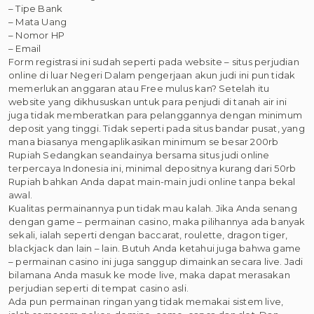
– Tipe Bank
– Mata Uang
– Nomor HP
– Email
Form registrasi ini sudah seperti pada website – situs perjudian
online di luar Negeri Dalam pengerjaan akun judi ini pun tidak
memerlukan anggaran atau Free mulus kan? Setelah itu
website yang dikhususkan untuk para penjudi di tanah air ini
juga tidak memberatkan para pelanggannya dengan minimum
deposit yang tinggi. Tidak seperti pada situs bandar pusat, yang
mana biasanya mengaplikasikan minimum se besar 200rb
Rupiah Sedangkan seandainya bersama situs judi online
terpercaya Indonesia ini, minimal depositnya kurang dari 50rb
Rupiah bahkan Anda dapat main-main judi online tanpa bekal
awal.
Kualitas permainannya pun tidak mau kalah. Jika Anda senang
dengan game – permainan casino, maka pilihannya ada banyak
sekali, ialah seperti dengan baccarat, roulette, dragon tiger,
blackjack dan lain – lain. Butuh Anda ketahui juga bahwa game
– permainan casino ini juga sanggup dimainkan secara live. Jadi
bilamana Anda masuk ke mode live, maka dapat merasakan
perjudian seperti di tempat casino asli.
Ada pun permainan ringan yang tidak memakai sistem live,