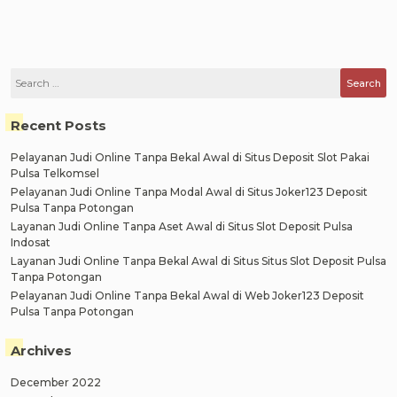
Search
for:
Recent Posts
Pelayanan Judi Online Tanpa Bekal Awal di Situs Deposit Slot Pakai
Pulsa Telkomsel
Pelayanan Judi Online Tanpa Modal Awal di Situs Joker123 Deposit
Pulsa Tanpa Potongan
Layanan Judi Online Tanpa Aset Awal di Situs Slot Deposit Pulsa
Indosat
Layanan Judi Online Tanpa Bekal Awal di Situs Situs Slot Deposit Pulsa
Tanpa Potongan
Pelayanan Judi Online Tanpa Bekal Awal di Web Joker123 Deposit
Pulsa Tanpa Potongan
Archives
December 2022