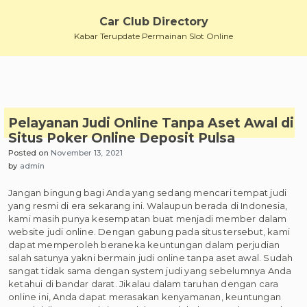
Skip
to
Car Club Directory
content
Kabar Terupdate Permainan Slot Online
Pelayanan Judi Online Tanpa Aset Awal di
Situs Poker Online Deposit Pulsa
Posted on
November 13, 2021
by
admin
Jangan bingung bagi Anda yang sedang mencari tempat judi
yang resmi di era sekarang ini. Walaupun berada di Indonesia,
kami masih punya kesempatan buat menjadi member dalam
website judi online. Dengan gabung pada situs tersebut, kami
dapat memperoleh beraneka keuntungan dalam perjudian
salah satunya yakni bermain judi online tanpa aset awal. Sudah
sangat tidak sama dengan system judi yang sebelumnya Anda
ketahui di bandar darat. Jikalau dalam taruhan dengan cara
online ini, Anda dapat merasakan kenyamanan, keuntungan