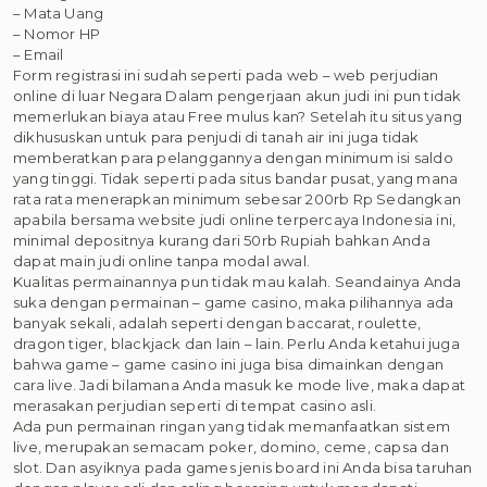
– Mata Uang
– Nomor HP
– Email
Form registrasi ini sudah seperti pada web – web perjudian
online di luar Negara Dalam pengerjaan akun judi ini pun tidak
memerlukan biaya atau Free mulus kan? Setelah itu situs yang
dikhususkan untuk para penjudi di tanah air ini juga tidak
memberatkan para pelanggannya dengan minimum isi saldo
yang tinggi. Tidak seperti pada situs bandar pusat, yang mana
rata rata menerapkan minimum sebesar 200rb Rp Sedangkan
apabila bersama website judi online terpercaya Indonesia ini,
minimal depositnya kurang dari 50rb Rupiah bahkan Anda
dapat main judi online tanpa modal awal.
Kualitas permainannya pun tidak mau kalah. Seandainya Anda
suka dengan permainan – game casino, maka pilihannya ada
banyak sekali, adalah seperti dengan baccarat, roulette,
dragon tiger, blackjack dan lain – lain. Perlu Anda ketahui juga
bahwa game – game casino ini juga bisa dimainkan dengan
cara live. Jadi bilamana Anda masuk ke mode live, maka dapat
merasakan perjudian seperti di tempat casino asli.
Ada pun permainan ringan yang tidak memanfaatkan sistem
live, merupakan semacam poker, domino, ceme, capsa dan
slot. Dan asyiknya pada games jenis board ini Anda bisa taruhan