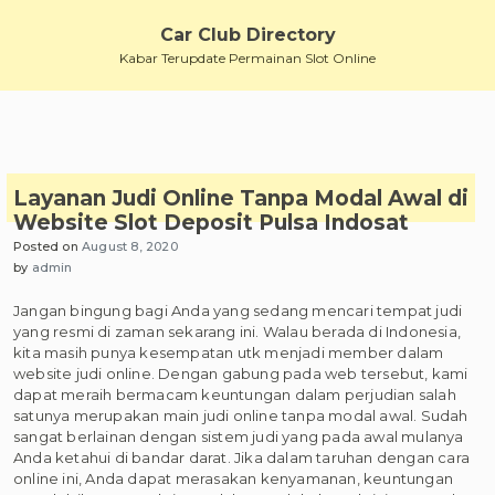
Skip
to
Car Club Directory
content
Kabar Terupdate Permainan Slot Online
Layanan Judi Online Tanpa Modal Awal di
Website Slot Deposit Pulsa Indosat
Posted on
August 8, 2020
by
admin
Jangan bingung bagi Anda yang sedang mencari tempat judi
yang resmi di zaman sekarang ini. Walau berada di Indonesia,
kita masih punya kesempatan utk menjadi member dalam
website judi online. Dengan gabung pada web tersebut, kami
dapat meraih bermacam keuntungan dalam perjudian salah
satunya merupakan main judi online tanpa modal awal. Sudah
sangat berlainan dengan sistem judi yang pada awal mulanya
Anda ketahui di bandar darat. Jika dalam taruhan dengan cara
online ini, Anda dapat merasakan kenyamanan, keuntungan