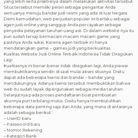
yang lebih serta praktisnya dalam melakukan aktivitas tersebut.
Situs tersebut memiliki peran sebagai pengantar Anda
semuanya menuju bandar judi resmi yang ada di luar Negara
Demi kemudahan, web perjudian populer ini berlaku sebagai
agen judi online yang sanggup Anda percayakan sebagai
penyedia pelayanan taruhan uang asli. Di dalam website-nya itu
pun sudah tersaji bermacam macam macam game yang
pastinya Anda sukai. Karena agen terbaik ini hanya
mendatangkan game – games judi yang berkualitas.
Kualitas Website Judi Online Terbaik Indonesia Tidak Diragukan
Lagi
Kualitasnya ini benar-benar tidak diragukan lagi, Anda piawai
membuktikannya sendiri di saat mulai akses situsnya. Disitu
dapat ada beberapa lisensi dari bandar – bandar yang
mendukungnya. Adanya lisensi tersebut membuktikan bahwa
web itu sudah layak dipergunakan sebagai media taruhan.
Selanjutnya pada proses pendaftaran buat pembuatan
akunnya pun terbilang mulus. Disitu hanya membutuhkan
beberapa data penting saja dari Anda, yang mana di antaranya
adalah sebagai berikut:
– UserID baru
– Passwoord baru
– Nomor Rekening
– Kategori Bank