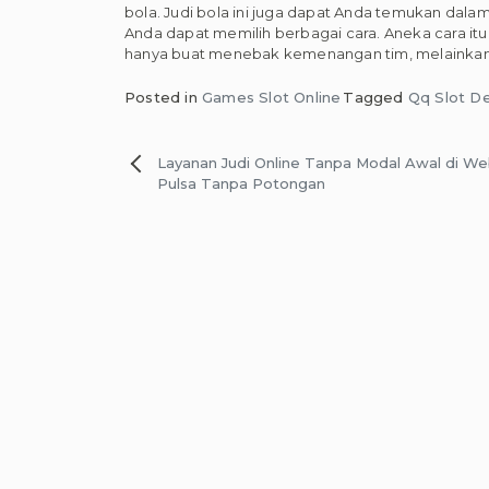
bola. Judi bola ini juga dapat Anda temukan dala
Anda dapat memilih berbagai cara. Aneka cara itu
hanya buat menebak kemenangan tim, melainkan j
Posted in
Games Slot Online
Tagged
Qq Slot De
Post
Layanan Judi Online Tanpa Modal Awal di We
Pulsa Tanpa Potongan
navigation