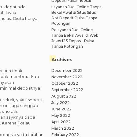
Deposit Pulsa Indosat
itu dapat ada
Layanan Judi Online Tanpa
ah layak
Bekal Awal di Situs Situs
Slot Deposit Pulsa Tanpa
ulus. Disitu hanya
Potongan
Pelayanan Judi Online
Tanpa Bekal Awal di Web
Joker123 Deposit Pulsa
Tanpa Potongan
Archives
ni pun tidak
December 2022
a tidak memberatkan
November 2022
anyakan
October 2022
 minimal depositnya
September 2022
August 2022
ekali, yakni seperti
July 2022
no ini juga sanggup
June 2022
ino asli.
May 2022
an asyiknya pada
April 2022
 Karena jikalau
March 2022
onesia yaitu taruhan
February 2022