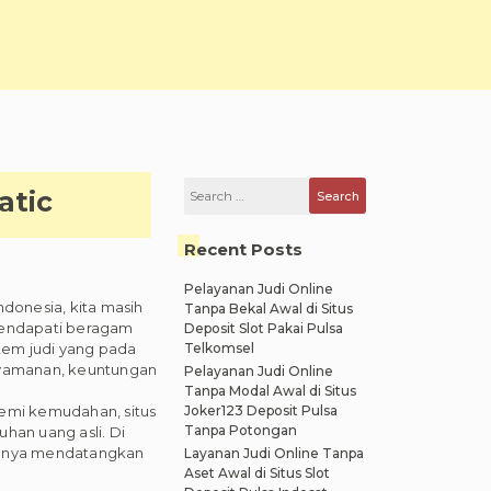
Search
atic
for:
Recent Posts
Pelayanan Judi Online
ndonesia, kita masih
Tanpa Bekal Awal di Situs
mendapati beragam
Deposit Slot Pakai Pulsa
stem judi yang pada
Telkomsel
enyamanan, keuntungan
Pelayanan Judi Online
Tanpa Modal Awal di Situs
Demi kemudahan, situs
Joker123 Deposit Pulsa
Tanpa Potongan
han uang asli. Di
 hanya mendatangkan
Layanan Judi Online Tanpa
Aset Awal di Situs Slot