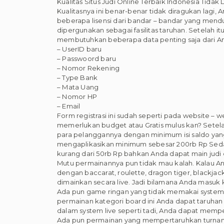
Kualitas Situs Judi Online Terbaik Indonesia Tidak
Kualitasnya ini benar-benar tidak diragukan lagi, 
beberapa lisensi dari bandar – bandar yang mend
dipergunakan sebagai fasilitas taruhan. Setelah 
membutuhkan beberapa data penting saja dari And
– UserID baru
– Passwoord baru
– Nomor Rekening
– Type Bank
– Mata Uang
– Nomor HP
– Email
Form registrasi ini sudah seperti pada website – 
memerlukan budget atau Gratis mulus kan? Setelah 
para pelanggannya dengan minimum isi saldo yang
mengaplikasikan minimum sebesar 200rb Rp Sedang
kurang dari 50rb Rp bahkan Anda dapat main judi 
Mutu permainannya pun tidak mau kalah. Kalau An
dengan baccarat, roulette, dragon tiger, blackjac
dimainkan secara live. Jadi bilamana Anda masuk 
Ada pun game ringan yang tidak memakai system 
permainan kategori board ini Anda dapat taruhan
dalam system live seperti tadi, Anda dapat mem
Ada pun permainan yang mempertaruhkan turnamen