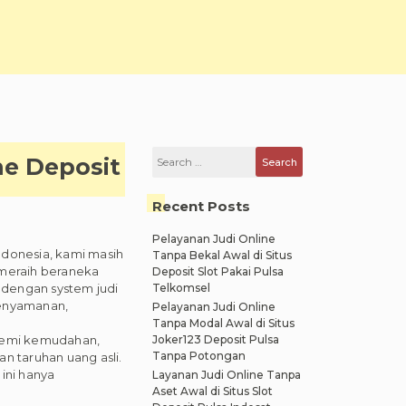
Search
ne Deposit
for:
Recent Posts
Pelayanan Judi Online
ndonesia, kami masih
Tanpa Bekal Awal di Situs
meraih beraneka
Deposit Slot Pakai Pulsa
 dengan system judi
Telkomsel
kenyamanan,
Pelayanan Judi Online
Tanpa Modal Awal di Situs
 Demi kemudahan,
Joker123 Deposit Pulsa
Tanpa Potongan
n taruhan uang asli.
ini hanya
Layanan Judi Online Tanpa
Aset Awal di Situs Slot