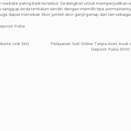
lam website paling baik tersebut. Sedangkan untuk memperjudikan
itu sanggup Anda tentukan sendiri dengan memilih tipe permainannya.
ga dapat menebak Skor jumlah skor ganjil genap dan lain sebagai
Deposit Pulsa
bsite Link Slot
Pelayanan Judi Online Tanpa Aset Awal 
Deposit Pulsa 5000