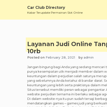
Skip
to
Car Club Directory
content
Kabar Terupdate Permainan Slot Online
Layanan Judi Online Tanp
10rb
Posted on
February 28, 2021
by
admin
Jangan bingung bagi Anda yang sedang mencari te
punya kesempatan utk menjadi member dalam web
keuntungan dalam perjudian salah satunya merup
yang sebelumnya Anda ketahui di bandar darat. S
keuntungan yang lebih serta praktisnya dalam me
Situs tersebut memiliki peran sebagai pengantar
website perjudian ternama ini berlaku sebagai ag
Di dalam website-nya itu pun sudah tersaji berba
mendatangkan games – games judi yang berkuali