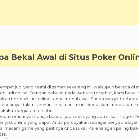
a Bekal Awal di Situs Poker Onli
mpat judi yang resmi di zaman sekarang ini. Walaupun berada di I
 judi online. Dengan gabung pada website tersebut, kami bakal 
akan bermain judi online tanpa modal awal. Sudah sangat berbeda
eandainya dalam taruhan secara online ini, Anda akan merasakan 
lakukan kegiatan tersebut.
 Anda semuanya menuju bandar judi resmi yang ada di luar Negeri
en judi online yang dapat Anda percayakan sebagai penyedia layana
gai macam game yang pastinya Anda sukai. Karena agen paling baik 
tas.