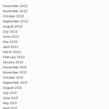
December 2022
November 2022
October 2022
September 2022
August 2022
July 2022
June 2022
May 2022
April 2022
March 2022
February 2022
January 2022
December 2021
November 2021
October 2021
September 2021
August 2021
July 2021
June 2021
May 2021
April 2021