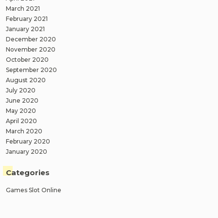
March 2021
February 2021
January 2021
December 2020
November 2020
October 2020
September 2020
August 2020
July 2020
June 2020
May 2020
April 2020
March 2020
February 2020
January 2020
Categories
Games Slot Online