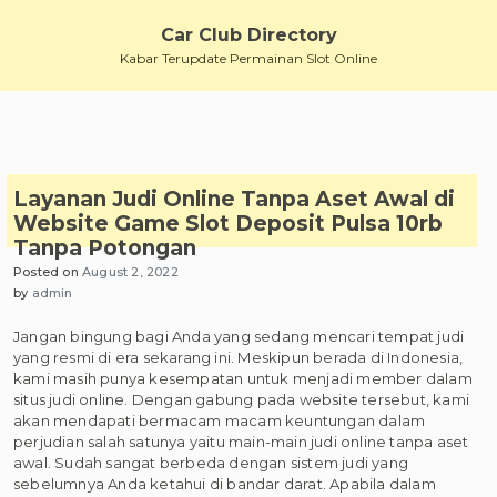
Skip
to
Car Club Directory
content
Kabar Terupdate Permainan Slot Online
Layanan Judi Online Tanpa Aset Awal di
Website Game Slot Deposit Pulsa 10rb
Tanpa Potongan
Posted on
August 2, 2022
by
admin
Jangan bingung bagi Anda yang sedang mencari tempat judi
yang resmi di era sekarang ini. Meskipun berada di Indonesia,
kami masih punya kesempatan untuk menjadi member dalam
situs judi online. Dengan gabung pada website tersebut, kami
akan mendapati bermacam macam keuntungan dalam
perjudian salah satunya yaitu main-main judi online tanpa aset
awal. Sudah sangat berbeda dengan sistem judi yang
sebelumnya Anda ketahui di bandar darat. Apabila dalam