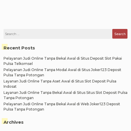
Search
for:
Recent Posts
Pelayanan Judi Online Tanpa Bekal Awal di Situs Deposit Slot Pakai
Pulsa Telkomsel
Pelayanan Judi Online Tanpa Modal Awal di Situs Joker123 Deposit
Pulsa Tanpa Potongan
Layanan Judi Online Tanpa Aset Awal di Situs Slot Deposit Pulsa
Indosat
Layanan Judi Online Tanpa Bekal Awal di Situs Situs Slot Deposit Pulsa
Tanpa Potongan
Pelayanan Judi Online Tanpa Bekal Awal di Web Joker123 Deposit
Pulsa Tanpa Potongan
Archives